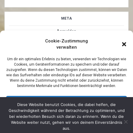
META
Anmelden
Cookie-Zustimmung
Eintrags-Feed
verwalten
Kommentar-Feed
Um dir ein optimales Erlebnis zu bieten, verwenden wir Technologien wie
Cookies, um Geräteinformationen zu speichern und/oder darauf
WordPress.org
zuzugreifen. Wenn du diesen Technologien zustimmst, können wir Daten
wie das Surfverhalten oder eindeutige IDs auf dieser Website verarbeiten.
Wenn du deine Zustimmung nicht erteilst oder zurückziehst, können
bestimmte Merkmale und Funktionen beeinträchtigt werden.
Akzeptieren
Diese Website benutzt Cookies, die dabei helfen, die
Geschwindigkeit während der Betrachtung zu optimieren, und
© 2026 Maler Siek - Jan Freitag - Malereibetrieb. Built by
Ablehnen
bei wiederholten Besuch sich daran zu erinnern. Wenn du die
Blackdog-Werbung GmbH & Co KG
using WordPress and
Website weiter nutzt, gehen wir von deinem Einverständnis
Mesmerize PRO Theme •
IMPRESSUM
aus.
Einstellungen ansehen