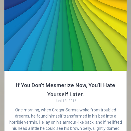
If You Don’t Mesmerize Now, You’ll Hate
Yourself Later.
Juni 13, 2016
One morning, when Gregor Samsa woke from troubled
dreams, he found himself transformed in his bed into a
horrible vermin. He lay on his armour-like back, and if he lifted
his head a little he could see his brown belly, slightly domed