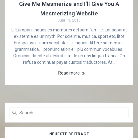
Give Me Mesmerize and I’ll Give You A
Mesmerizing Website
Juni 13, 2016
Li Europan lingues es membres del sam familie. Lor separat
existentie es un myth. Por scientie, musica, sport etc, litot
Europa usa li sam vocabular. Li lingues differe solmen in li
grammatica, li pronunciation e li plu commun vocabules.
Omnicos directe al desirabilite de un nov lingua franca: On
refusa continuar payar custosi traductores. At…
Read more
Search
for:
NEUESTE BEITRÄGE