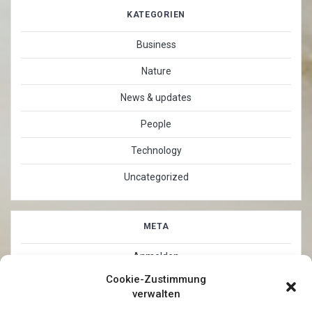
KATEGORIEN
Business
Nature
News & updates
People
Technology
Uncategorized
META
Anmelden
Cookie-Zustimmung
Eintrags-Feed
verwalten
Kommentar-Feed