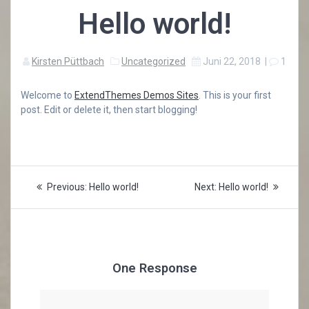
Hello world!
Kirsten Püttbach
Uncategorized
Juni 22, 2018
|
1
Welcome to
ExtendThemes Demos Sites
. This is your first
post. Edit or delete it, then start blogging!
Beitragsnavigation
Previous
Next
Previous:
Hello world!
Next:
Hello world!
post:
post:
One Response