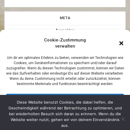
META
Anmelden
Cookie-Zustimmung
Eintrags-Feed
verwalten
Kommentar-Feed
Um dir ein optimales Erlebnis zu bieten, verwenden wir Technologien wie
Cookies, um Geräteinformationen zu speichern und/oder darauf
WordPress.org
zuzugreifen. Wenn du diesen Technologien zustimmst, können wir Daten
wie das Surfverhalten oder eindeutige IDs auf dieser Website verarbeiten.
Wenn du deine Zustimmung nicht erteilst oder zurückziehst, können
bestimmte Merkmale und Funktionen beeinträchtigt werden.
Akzeptieren
Diese Website benutzt Cookies, die dabei helfen, die
Geschwindigkeit während der Betrachtung zu optimieren, und
© 2026 Maler Siek - Jan Freitag - Malereibetrieb. Built by
Ablehnen
bei wiederholten Besuch sich daran zu erinnern. Wenn du die
Blackdog-Werbung GmbH & Co KG
using WordPress and
Website weiter nutzt, gehen wir von deinem Einverständnis
Mesmerize PRO Theme •
IMPRESSUM
aus.
Einstellungen ansehen