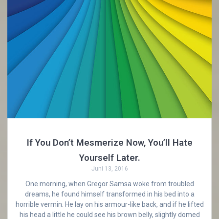
If You Don’t Mesmerize Now, You’ll Hate
Yourself Later.
Juni 13, 2016
One morning, when Gregor Samsa woke from troubled
dreams, he found himself transformed in his bed into a
horrible vermin. He lay on his armour-like back, and if he lifted
his head a little he could see his brown belly, slightly domed