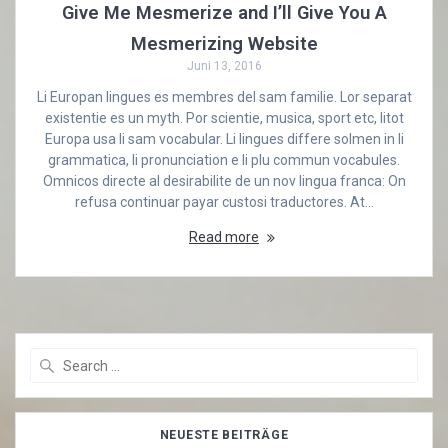
Give Me Mesmerize and I’ll Give You A
Mesmerizing Website
Juni 13, 2016
Li Europan lingues es membres del sam familie. Lor separat
existentie es un myth. Por scientie, musica, sport etc, litot
Europa usa li sam vocabular. Li lingues differe solmen in li
grammatica, li pronunciation e li plu commun vocabules.
Omnicos directe al desirabilite de un nov lingua franca: On
refusa continuar payar custosi traductores. At…
Read more
Search
for:
NEUESTE BEITRÄGE