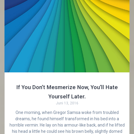
If You Don’t Mesmerize Now, You’ll Hate
Yourself Later.
Juni 13, 2016
One morning, when Gregor Samsa woke from troubled
dreams, he found himself transformed in his bed into a
horrible vermin. He lay on his armour-like back, and if he lifted
his head a little he could see his brown belly, slightly domed