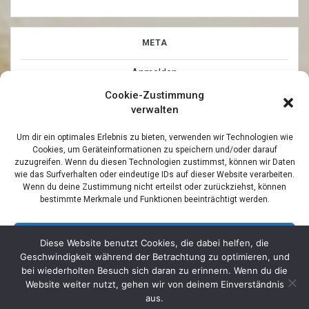
META
Anmelden
Cookie-Zustimmung
Eintrags-Feed
verwalten
Kommentar-Feed
Um dir ein optimales Erlebnis zu bieten, verwenden wir Technologien wie
Cookies, um Geräteinformationen zu speichern und/oder darauf
WordPress.org
zuzugreifen. Wenn du diesen Technologien zustimmst, können wir Daten
wie das Surfverhalten oder eindeutige IDs auf dieser Website verarbeiten.
Wenn du deine Zustimmung nicht erteilst oder zurückziehst, können
bestimmte Merkmale und Funktionen beeinträchtigt werden.
Akzeptieren
Diese Website benutzt Cookies, die dabei helfen, die
Geschwindigkeit während der Betrachtung zu optimieren, und
© 2026 Maler Siek - Jan Freitag - Malereibetrieb. Built by
Ablehnen
bei wiederholten Besuch sich daran zu erinnern. Wenn du die
Blackdog-Werbung GmbH & Co KG
using WordPress and
Website weiter nutzt, gehen wir von deinem Einverständnis
Mesmerize PRO Theme •
IMPRESSUM
aus.
Einstellungen ansehen