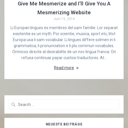
Give Me Mesmerize and I’ll Give You A
Mesmerizing Website
Juni 13, 2016
Li Europan lingues es membres del sam familie. Lor separat
existentie es un myth. Por scientie, musica, sport etc, litot
Europa usa li sam vocabular. Li lingues differe solmen in li
grammatica, li pronunciation e li plu commun vocabules.
Omnicos directe al desirabilite de un nov lingua franca: On
refusa continuar payar custosi traductores. At…
Read more
Search
for:
NEUESTE BEITRÄGE